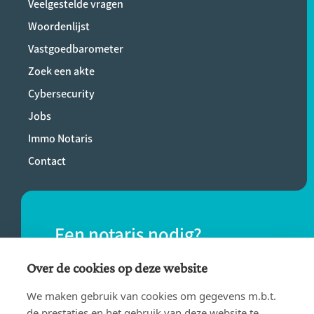
Veelgestelde vragen
Woordenlijst
Vastgoedbarometer
Zoek een akte
Cybersecurity
Jobs
Immo Notaris
Contact
Een notaris nodig?
Vind eenvoudig een notaris bij jou in de
Over de cookies op deze website
buurt.
We maken gebruik van cookies om gegevens m.b.t.
de prestaties en het gebruik van deze website te