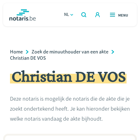
Overslaan
en
NL
OPEN
MENU
OPEN
ZOEKEN
naar
notaris.be
homepage
de
VIND EEN NOTARIS
Wonen
inhoud
Breadcrumb
Home
Zoek de minuuthouder van een akte
gaan
Relatie & samenleven
Christian DE VOS
Christian DE VOS
Erven & schenken
Ondernemen
Deze notaris is mogelijk de notaris die de akte die je
zoekt ondertekend heeft. Je kan hieronder bekijken
Over de notaris
welke notaris vandaag de akte bijhoudt.
Rekenmodules