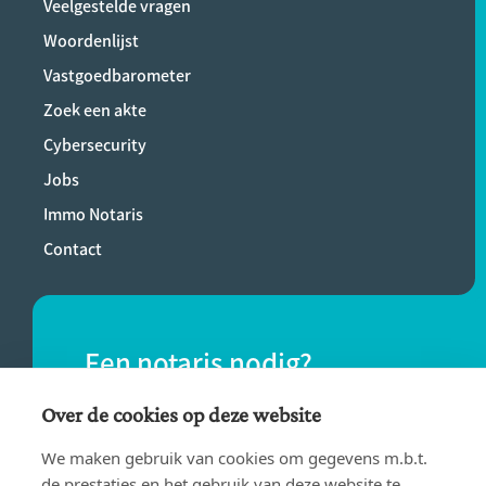
Veelgestelde vragen
Woordenlijst
Vastgoedbarometer
Zoek een akte
Cybersecurity
Jobs
Immo Notaris
Contact
Een notaris nodig?
Vind eenvoudig een notaris bij jou in de
Over de cookies op deze website
buurt.
We maken gebruik van cookies om gegevens m.b.t.
de prestaties en het gebruik van deze website te