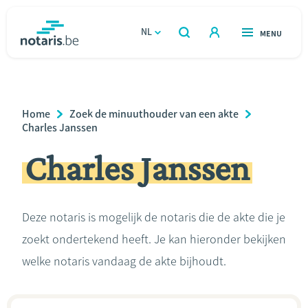
Overslaan
en
NL
OPEN
MENU
OPEN
ZOEKEN
naar
notaris.be
homepage
de
VIND EEN NOTARIS
Wonen
inhoud
Breadcrumb
Home
Zoek de minuuthouder van een akte
gaan
Relatie & samenleven
Charles Janssen
Charles Janssen
Erven & schenken
Ondernemen
Deze notaris is mogelijk de notaris die de akte die je
zoekt ondertekend heeft. Je kan hieronder bekijken
Over de notaris
welke notaris vandaag de akte bijhoudt.
Rekenmodules