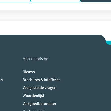
ine Cremer
Meer notaris.be
Nieuws
ociaux
en
Brochures & infofiches
Veelgestelde vragen
Woordenlijst
Vastgoedbarometer