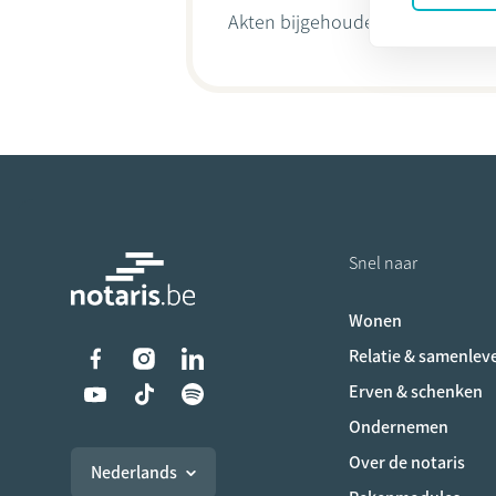
Akten bijgehouden door
Cather
Snel naar
Wonen
Liens vers les réseaux s
Relatie & samenlev
Erven & schenken
Ondernemen
Over de notaris
Nederlands