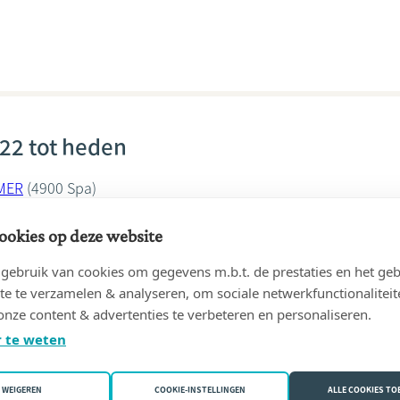
22 tot heden
MER
(4900 Spa)
 Guyot
ookies op deze website
ebruik van cookies om gegevens m.b.t. de prestaties en het geb
te te verzamelen & analyseren, om sociale netwerkfunctionaliteit
onze content & advertenties te verbeteren en personaliseren.
 te weten
20 tot 31/12/2021
EMER
(4970 Stavelot)
WEIGEREN
COOKIE-INSTELLINGEN
ALLE COOKIES T