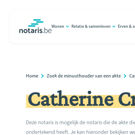
Overslaan
en
naar
Wonen
Relatie & samenleven
Erven & 
de
notaris.be
homepage
inhoud
gaan
Breadcrumb
Home
Zoek de minuuthouder van een akte
Ca
Catherine C
Deze notaris is mogelijk de notaris die de akte di
ondertekend heeft. Je kan hieronder bekijken we