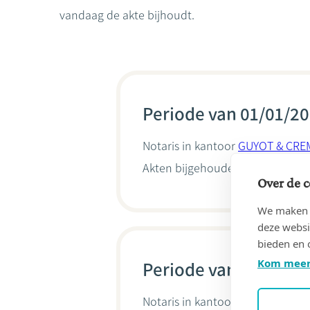
vandaag de akte bijhoudt.
Periode van 01/01/20
Notaris in kantoor
GUYOT & CRE
Akten bijgehouden door
Gaëtan
Over de c
We maken g
deze websi
bieden en 
Kom meer
Periode van 11/08/20
Notaris in kantoor
Catherine CR