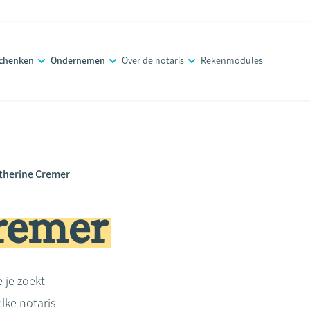
schenken
Ondernemen
Over de notaris
Rekenmodules
therine Cremer
remer
e je zoekt
lke notaris