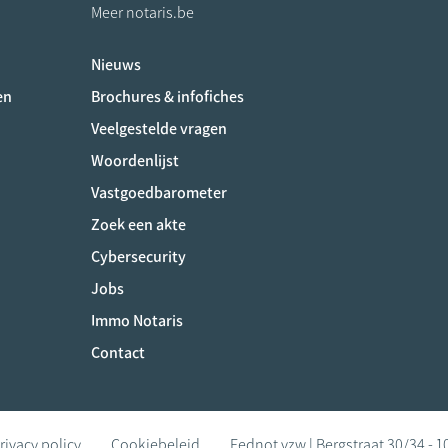
Meer notaris.be
Nieuws
ociaux
en
Brochures & infofiches
Veelgestelde vragen
Woordenlijst
Vastgoedbarometer
Zoek een akte
Cybersecurity
Jobs
Immo Notaris
Contact
rivacy policy
Cookiebeleid
Fednot vzw | Bergstraat 30/34 - 1