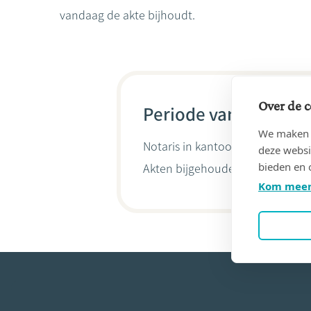
vandaag de akte bijhoudt.
Over de c
Periode van 16/12/19
We maken g
Notaris in kantoor
NOTARISSEN 
deze websi
bieden en 
Akten bijgehouden door
Bruno 
Kom meer