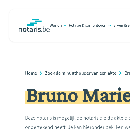
Overslaan
en
naar
Wonen
Relatie & samenleven
Erven & 
de
notaris.be
homepage
inhoud
gaan
Breadcrumb
Home
Zoek de minuuthouder van een akte
Br
Bruno Mari
Deze notaris is mogelijk de notaris die de akte di
ondertekend heeft. Je kan hieronder bekijken we