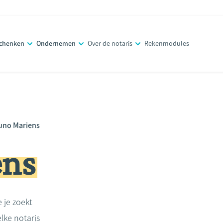
schenken
Ondernemen
Over de notaris
Rekenmodules
uno Mariens
ens
e je zoekt
lke notaris