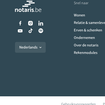
Snel naar
Wonen
Liens vers les réseaux s
Relatie & samenlev
Erven & schenken
Ondernemen
Over de notaris
Nederlands
Rekenmodules
Gebruiksvoorwaarden
P