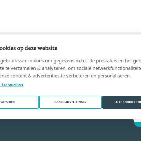
ookies op deze website
96 tot heden
ebruik van cookies om gegevens m.b.t. de prestaties en het geb
KORTENBERG
(3070 Kortenberg)
te te verzamelen & analyseren, om sociale netwerkfunctionaliteit
onze content & advertenties te verbeteren en personaliseren.
Mariens
 te weten
WEIGEREN
COOKIE-INSTELLINGEN
ALLE COOKIES T