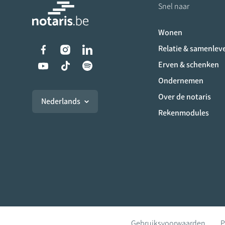
Snel naar
Wonen
Liens vers les réseaux s
Relatie & samenlev
Erven & schenken
Ondernemen
Over de notaris
Nederlands
Rekenmodules
Gebruiksvoorwaarden
P