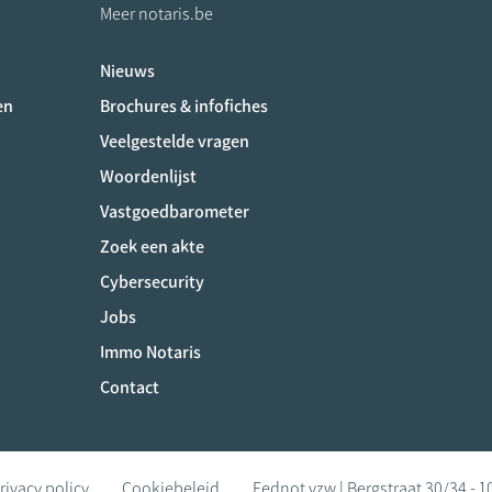
Meer notaris.be
Nieuws
ociaux
en
Brochures & infofiches
Veelgestelde vragen
Woordenlijst
Vastgoedbarometer
Zoek een akte
Cybersecurity
Jobs
Immo Notaris
Contact
rivacy policy
Cookiebeleid
Fednot vzw | Bergstraat 30/34 - 1