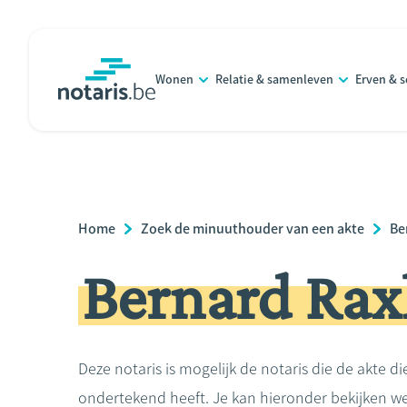
Overslaan
en
naar
Wonen
Relatie & samenleven
Erven & 
de
notaris.be
homepage
inhoud
gaan
Breadcrumb
Home
Zoek de minuuthouder van een akte
Be
Bernard Ra
Deze notaris is mogelijk de notaris die de akte di
ondertekend heeft. Je kan hieronder bekijken we