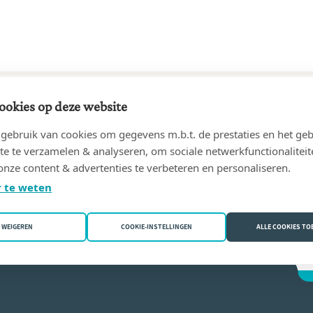
ookies op deze website
96 tot 25/06/2025
ebruik van cookies om gegevens m.b.t. de prestaties en het geb
ET - notaires associés
(4800 Verviers)
te te verzamelen & analyseren, om sociale netwerkfunctionaliteit
onze content & advertenties te verbeteren en personaliseren.
atherine Goblet
 te weten
WEIGEREN
COOKIE-INSTELLINGEN
ALLE COOKIES T