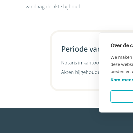
vandaag de akte bijhoudt.
Over de c
Periode van 28/06/19
We maken g
Notaris in kantoor
RAXHON & GOBL
deze websi
bieden en 
Akten bijgehouden door
Anne-C
Kom meer