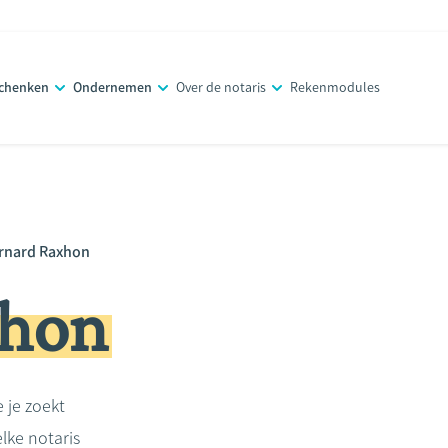
schenken
Ondernemen
Over de notaris
Rekenmodules
rnard Raxhon
xhon
e je zoekt
lke notaris