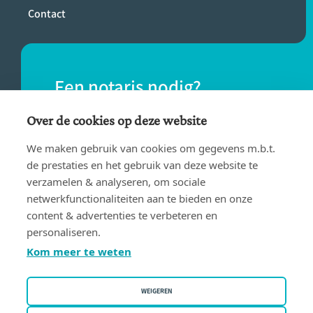
Contact
Een notaris nodig?
Vind eenvoudig een notaris bij jou in de
Over de cookies op deze website
buurt.
We maken gebruik van cookies om gegevens m.b.t.
de prestaties en het gebruik van deze website te
verzamelen & analyseren, om sociale
VIND EEN NOTARIS
netwerkfunctionaliteiten aan te bieden en onze
content & advertenties te verbeteren en
personaliseren.
Kom meer te weten
WEIGEREN
Gebruiksvoorwaarden