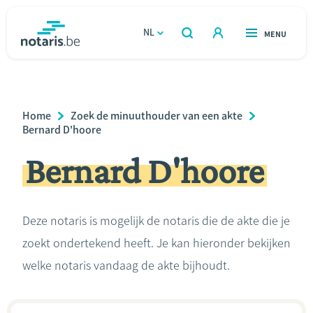
Overslaan
en
NL
OPEN
MENU
OPEN
ZOEKEN
naar
notaris.be
homepage
de
VIND EEN NOTARIS
Wonen
inhoud
Breadcrumb
Home
Zoek de minuuthouder van een akte
gaan
Relatie & samenleven
Bernard D'hoore
Bernard D'hoore
Erven & schenken
Ondernemen
Deze notaris is mogelijk de notaris die de akte die je
zoekt ondertekend heeft. Je kan hieronder bekijken
Over de notaris
welke notaris vandaag de akte bijhoudt.
Rekenmodules