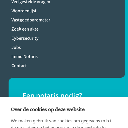
Veelgestelde vragen
Woordenlijst
Vastgoedbarometer
Zoek een akte
Cybersecurity
Jobs
Immo Notaris
Contact
Een notaris nodig?
Vind eenvoudig een notaris bij jou in de
Over de cookies op deze website
buurt.
We maken gebruik van cookies om gegevens m.b.t.
de prestaties en het gebruik van deze website te