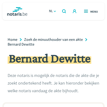
Overslaan
en
NL
OPEN
MENU
OPEN
ZOEKEN
naar
notaris.be
homepage
de
VIND EEN NOTARIS
Wonen
inhoud
Breadcrumb
Home
Zoek de minuuthouder van een akte
gaan
Relatie & samenleven
Bernard Dewitte
Bernard Dewitte
Erven & schenken
Ondernemen
Deze notaris is mogelijk de notaris die de akte die je
zoekt ondertekend heeft. Je kan hieronder bekijken
Over de notaris
welke notaris vandaag de akte bijhoudt.
Rekenmodules