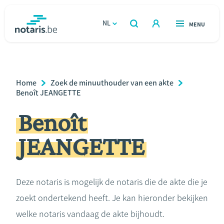
Overslaan
en
NL
OPEN
MENU
OPEN
ZOEKEN
naar
notaris.be
homepage
de
VIND EEN NOTARIS
Wonen
inhoud
Breadcrumb
Home
Zoek de minuuthouder van een akte
gaan
Relatie & samenleven
Benoît JEANGETTE
Benoît
Erven & schenken
JEANGETTE
Ondernemen
Over de notaris
Deze notaris is mogelijk de notaris die de akte die je
zoekt ondertekend heeft. Je kan hieronder bekijken
Rekenmodules
welke notaris vandaag de akte bijhoudt.