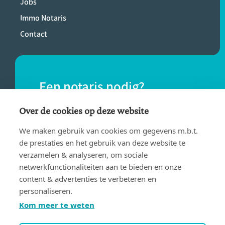
Jobs
Immo Notaris
Contact
Een notaris nodig?
Vind eenvoudig een notaris bij jou in de
Over de cookies op deze website
buurt.
We maken gebruik van cookies om gegevens m.b.t.
de prestaties en het gebruik van deze website te
verzamelen & analyseren, om sociale
VIND EEN NOTARIS
netwerkfunctionaliteiten aan te bieden en onze
content & advertenties te verbeteren en
personaliseren.
Kom meer te weten