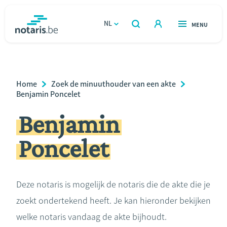
Overslaan
en
NL
OPEN
MENU
OPEN
ZOEKEN
naar
notaris.be
homepage
de
VIND EEN NOTARIS
Wonen
inhoud
Breadcrumb
Home
Zoek de minuuthouder van een akte
gaan
Relatie & samenleven
Benjamin Poncelet
Benjamin
Erven & schenken
Poncelet
Ondernemen
Over de notaris
Deze notaris is mogelijk de notaris die de akte die je
zoekt ondertekend heeft. Je kan hieronder bekijken
Rekenmodules
welke notaris vandaag de akte bijhoudt.