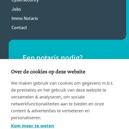
Jobs
Immo Notaris
Contact
Een notaris nodig?
Vind eenvoudig een notaris bij jou in de
Over de cookies op deze website
buurt.
We maken gebruik van cookies om gegevens m.b.t.
de prestaties en het gebruik van deze website te
verzamelen & analyseren, om sociale
VIND EEN NOTARIS
netwerkfunctionaliteiten aan te bieden en onze
content & advertenties te verbeteren en
personaliseren.
Kom meer te weten