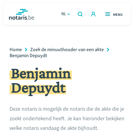
Overslaan
en
NL
OPEN
MENU
OPEN
ZOEKEN
naar
notaris.be
homepage
de
VIND EEN NOTARIS
Wonen
inhoud
Breadcrumb
Home
Zoek de minuuthouder van een akte
gaan
Relatie & samenleven
Benjamin Depuydt
Benjamin
Erven & schenken
Depuydt
Ondernemen
Over de notaris
Deze notaris is mogelijk de notaris die de akte die je
zoekt ondertekend heeft. Je kan hieronder bekijken
Rekenmodules
welke notaris vandaag de akte bijhoudt.