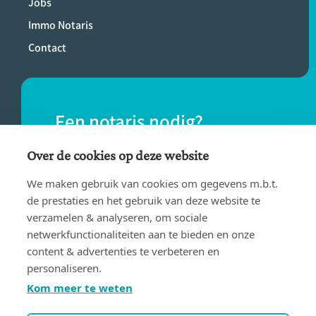
Jobs
Immo Notaris
Contact
Een notaris nodig?
Vind eenvoudig een notaris bij jou in de
Over de cookies op deze website
buurt.
We maken gebruik van cookies om gegevens m.b.t.
de prestaties en het gebruik van deze website te
verzamelen & analyseren, om sociale
VIND EEN NOTARIS
netwerkfunctionaliteiten aan te bieden en onze
content & advertenties te verbeteren en
personaliseren.
Kom meer te weten