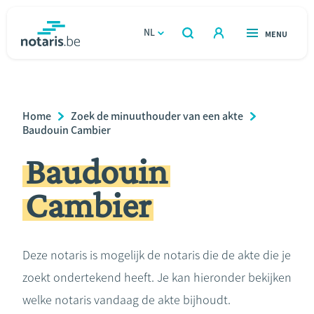
Overslaan
en
NL
OPEN
MENU
OPEN
ZOEKEN
naar
notaris.be
homepage
de
VIND EEN NOTARIS
Wonen
inhoud
Breadcrumb
Home
Zoek de minuuthouder van een akte
gaan
Relatie & samenleven
Baudouin Cambier
Baudouin
Erven & schenken
Cambier
Ondernemen
Over de notaris
Deze notaris is mogelijk de notaris die de akte die je
zoekt ondertekend heeft. Je kan hieronder bekijken
Rekenmodules
welke notaris vandaag de akte bijhoudt.