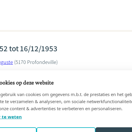
52 tot 16/12/1953
uguste
(5170 Profondeville)
Diricq
ookies op deze website
ebruik van cookies om gegevens m.b.t. de prestaties en het geb
te te verzamelen & analyseren, om sociale netwerkfunctionaliteit
onze content & advertenties te verbeteren en personaliseren.
49 tot 29/09/1952
 te weten
uguste
(6740 Etalle)