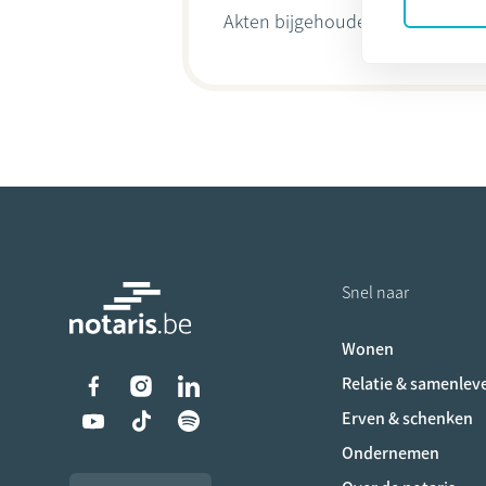
Akten bijgehouden door
Céline-
Snel naar
Wonen
Liens vers les réseaux s
Relatie & samenlev
Erven & schenken
Ondernemen