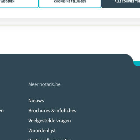
WEIGEREN
COOKIE-INSTELLINGEN
ALLE COOKIES T
Marie Béchet
Meer notaris.be
Nieuws
ociaux
en
Brochures & infofiches
Veelgestelde vragen
Woordenlijst