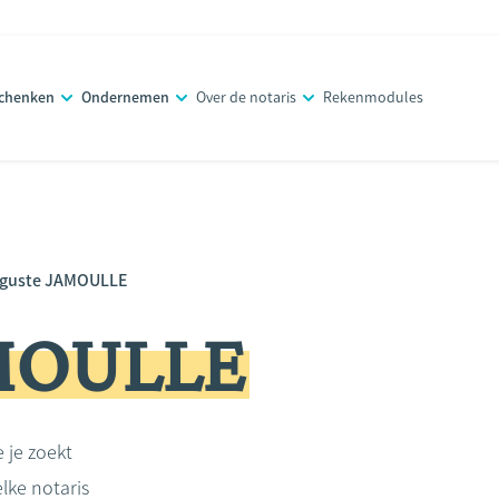
schenken
Ondernemen
Over de notaris
Rekenmodules
guste JAMOULLE
AMOULLE
e je zoekt
lke notaris