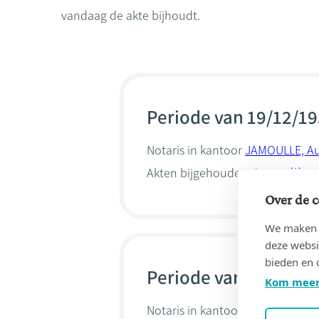
vandaag de akte bijhoudt.
Periode van 19/12/19
Notaris in kantoor
JAMOULLE, A
Akten bijgehouden door
Hélène 
Over de c
We maken g
deze websi
bieden en 
Periode van 18/11/19
Kom meer
Notaris in kantoor
JAMOULLE, A