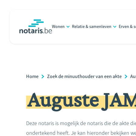
Overslaan
en
naar
Wonen
Relatie & samenleven
Erven & 
de
notaris.be
homepage
inhoud
gaan
Breadcrumb
Home
Zoek de minuuthouder van een akte
Au
Auguste J
Deze notaris is mogelijk de notaris die de akte di
ondertekend heeft. Je kan hieronder bekijken we