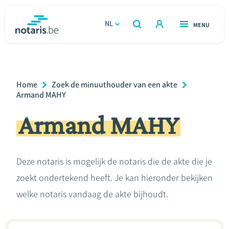
Overslaan
en
NL
OPEN
MENU
OPEN
ZOEKEN
naar
notaris.be
homepage
de
VIND EEN NOTARIS
Wonen
inhoud
Breadcrumb
Home
Zoek de minuuthouder van een akte
gaan
Relatie & samenleven
Armand MAHY
Armand MAHY
Erven & schenken
Ondernemen
Deze notaris is mogelijk de notaris die de akte die je
zoekt ondertekend heeft. Je kan hieronder bekijken
Over de notaris
welke notaris vandaag de akte bijhoudt.
Rekenmodules