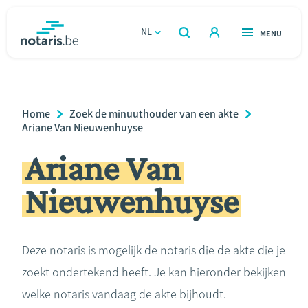
Overslaan
en
NL
OPEN
MENU
OPEN
ZOEKEN
naar
notaris.be
homepage
de
VIND EEN NOTARIS
Wonen
inhoud
Breadcrumb
Home
Zoek de minuuthouder van een akte
gaan
Relatie & samenleven
Ariane Van Nieuwenhuyse
Ariane Van
Erven & schenken
Nieuwenhuyse
Ondernemen
Over de notaris
Deze notaris is mogelijk de notaris die de akte die je
zoekt ondertekend heeft. Je kan hieronder bekijken
Rekenmodules
welke notaris vandaag de akte bijhoudt.