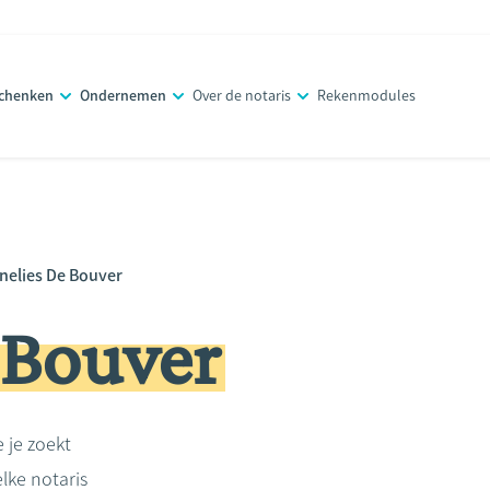
schenken
Ondernemen
Over de notaris
Rekenmodules
nelies De Bouver
 Bouver
e je zoekt
lke notaris