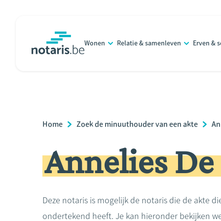
Overslaan
en
naar
Wonen
Relatie & samenleven
Erven & 
de
notaris.be
homepage
inhoud
gaan
Breadcrumb
Home
Zoek de minuuthouder van een akte
An
Annelies De
Deze notaris is mogelijk de notaris die de akte di
ondertekend heeft. Je kan hieronder bekijken we