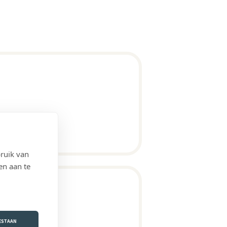
ruik van
en aan te
vens-Houtem)
OESTAAN