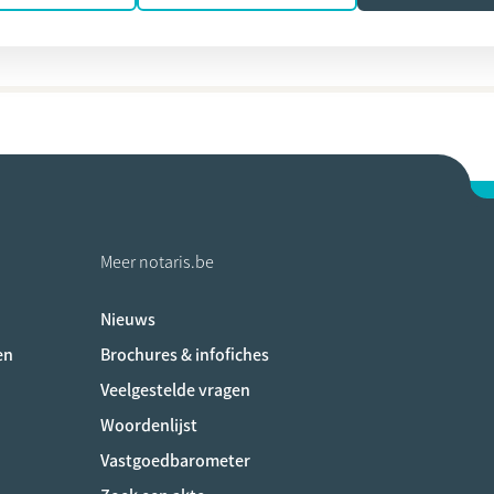
s De Bouver
Meer notaris.be
Nieuws
ociaux
en
Brochures & infofiches
Veelgestelde vragen
Woordenlijst
Vastgoedbarometer