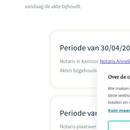
vandaag de akte bijhoudt.
Periode van 30/04/20
Notaris in kantoor
Notaris Anne
Akten bijgehouden door
Annelie
Over de c
We maken g
deze websi
bieden en 
Kom meer
Periode van 01/01/20
Notaris-plaatsvervanger van Ed