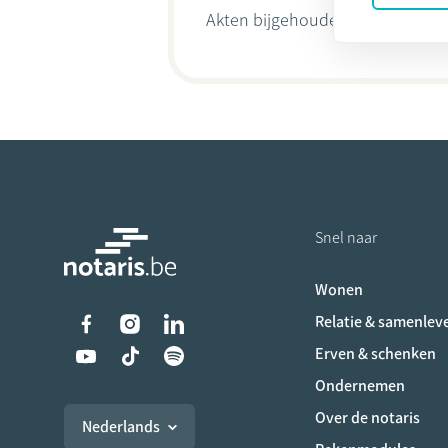
Akten bijgehouden door
Annelie
Snel naar
Wonen
Liens vers les réseaux s
Relatie & samenlev
Erven & schenken
Ondernemen
Over de notaris
Nederlands