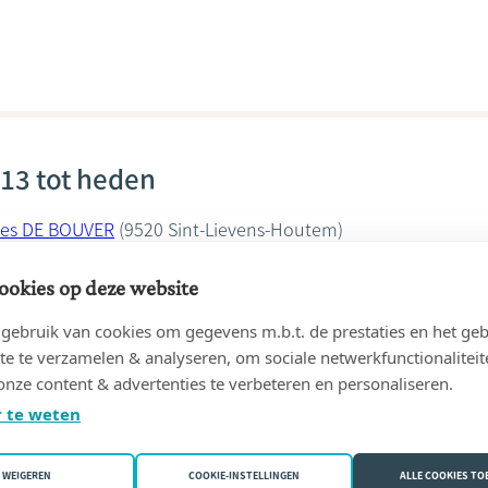
13 tot heden
lies DE BOUVER
(9520 Sint-Lievens-Houtem)
s De Bouver
ookies op deze website
ebruik van cookies om gegevens m.b.t. de prestaties en het geb
te te verzamelen & analyseren, om sociale netwerkfunctionaliteit
onze content & advertenties te verbeteren en personaliseren.
 te weten
13 tot 29/04/2013
uard JANSSENS in kantoor
JANSSENS, Eduard
(9520 Sint-Lie
WEIGEREN
COOKIE-INSTELLINGEN
ALLE COOKIES T