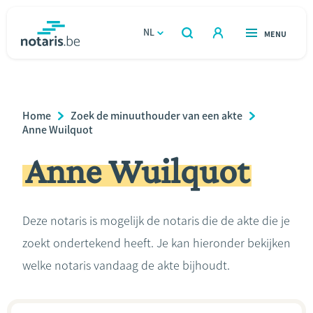
Overslaan
en
NL
OPEN
MENU
OPEN
ZOEKEN
naar
notaris.be
homepage
de
VIND EEN NOTARIS
Wonen
inhoud
Breadcrumb
Home
Zoek de minuuthouder van een akte
gaan
Relatie & samenleven
Anne Wuilquot
Anne Wuilquot
Erven & schenken
Ondernemen
Deze notaris is mogelijk de notaris die de akte die je
zoekt ondertekend heeft. Je kan hieronder bekijken
Over de notaris
welke notaris vandaag de akte bijhoudt.
Rekenmodules