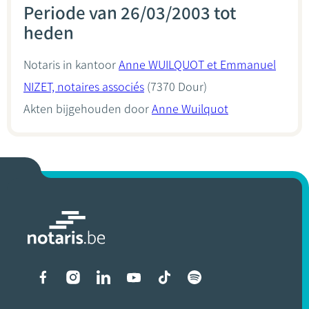
Periode van 26/03/2003 tot
heden
Notaris in kantoor
Anne WUILQUOT et Emmanuel
NIZET, notaires associés
(7370 Dour)
Akten bijgehouden door
Anne Wuilquot
Liens vers les réseaux soci