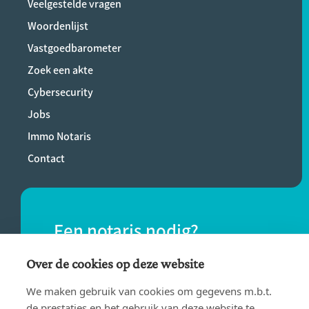
Veelgestelde vragen
Woordenlijst
Vastgoedbarometer
Zoek een akte
Cybersecurity
Jobs
Immo Notaris
Contact
Een notaris nodig?
Vind eenvoudig een notaris bij jou in de
Over de cookies op deze website
buurt.
We maken gebruik van cookies om gegevens m.b.t.
de prestaties en het gebruik van deze website te