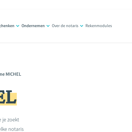
schenken
Ondernemen
Over de notaris
Rekenmodules
ne MICHEL
EL
e je zoekt
lke notaris