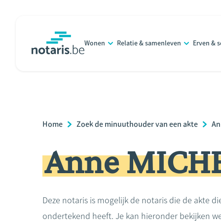
Overslaan
en
naar
Wonen
Relatie & samenleven
Erven & 
de
notaris.be
homepage
inhoud
gaan
Breadcrumb
Home
Zoek de minuuthouder van een akte
An
Anne MICH
Deze notaris is mogelijk de notaris die de akte di
ondertekend heeft. Je kan hieronder bekijken we