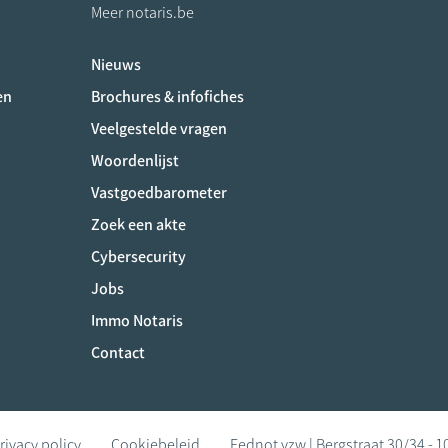
Meer notaris.be
Nieuws
ociaux
en
Brochures & infofiches
Veelgestelde vragen
Woordenlijst
Vastgoedbarometer
Zoek een akte
Cybersecurity
Jobs
Immo Notaris
Contact
rivacy policy
Cookiebeleid
Fednot vzw | Bergstraat 30/34 - 1