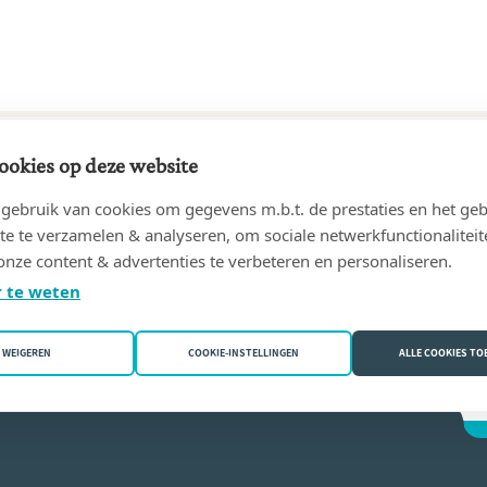
ookies op deze website
02 tot 04/11/2013
ebruik van cookies om gegevens m.b.t. de prestaties en het geb
(1080 Sint-Jans-Molenbeek)
te te verzamelen & analyseren, om sociale netwerkfunctionaliteit
onze content & advertenties te verbeteren en personaliseren.
Grooters
 te weten
WEIGEREN
COOKIE-INSTELLINGEN
ALLE COOKIES T