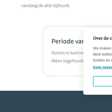
vandaag de akte bijhoudt.
Over de c
Periode van 31/12/20
We maken g
Notaris in kantoor
MICHEL, Anne
deze websi
bieden en 
Akten bijgehouden door
Nizier 
Kom meer