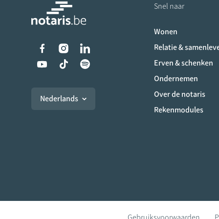
Snel naar
Wonen
Liens vers les réseaux s
Relatie & samenlev
Erven & schenken
Ondernemen
Over de notaris
Nederlands
Rekenmodules
Gebruiksvoorwaarden
P