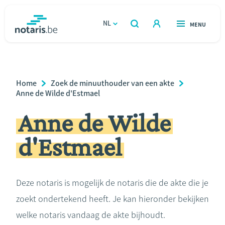
Overslaan
en
NL
OPEN
MENU
OPEN
ZOEKEN
naar
notaris.be
homepage
de
VIND EEN NOTARIS
Wonen
inhoud
Breadcrumb
Home
Zoek de minuuthouder van een akte
gaan
Relatie & samenleven
Anne de Wilde d'Estmael
Anne de Wilde
Erven & schenken
d'Estmael
Ondernemen
Over de notaris
Deze notaris is mogelijk de notaris die de akte die je
zoekt ondertekend heeft. Je kan hieronder bekijken
Rekenmodules
welke notaris vandaag de akte bijhoudt.