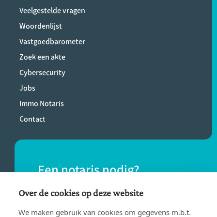
Veelgestelde vragen
Woordenlijst
Vastgoedbarometer
Zoek een akte
Cybersecurity
Jobs
Immo Notaris
Contact
Een notaris nodig?
Vind eenvoudig een notaris bij jou in de
Over de cookies op deze website
buurt.
We maken gebruik van cookies om gegevens m.b.t.