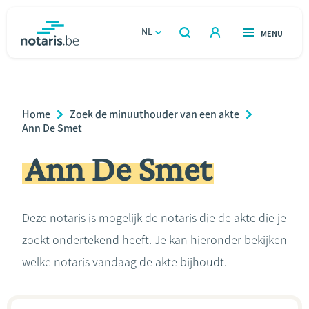
Overslaan
en
NL
OPEN
MENU
OPEN
ZOEKEN
naar
notaris.be
homepage
de
VIND EEN NOTARIS
Wonen
inhoud
Breadcrumb
Home
Zoek de minuuthouder van een akte
gaan
Relatie & samenleven
Ann De Smet
Ann De Smet
Erven & schenken
Ondernemen
Deze notaris is mogelijk de notaris die de akte die je
zoekt ondertekend heeft. Je kan hieronder bekijken
Over de notaris
welke notaris vandaag de akte bijhoudt.
Rekenmodules