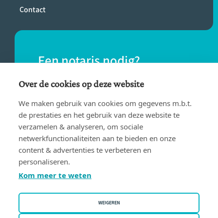
Contact
Een notaris nodig?
Vind eenvoudig een notaris bij jou in de
Over de cookies op deze website
buurt.
We maken gebruik van cookies om gegevens m.b.t.
de prestaties en het gebruik van deze website te
verzamelen & analyseren, om sociale
VIND EEN NOTARIS
netwerkfunctionaliteiten aan te bieden en onze
content & advertenties te verbeteren en
personaliseren.
Kom meer te weten
WEIGEREN
Gebruiksvoorwaarden