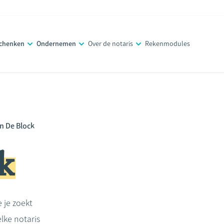
schenken
Ondernemen
Over de notaris
Rekenmodules
n De Block
k
e je zoekt
lke notaris