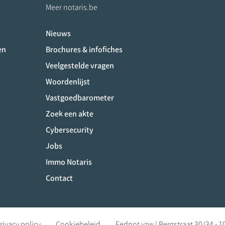
Meer notaris.be
Nieuws
ociaux
en
Brochures & infofiches
Veelgestelde vragen
Woordenlijst
Vastgoedbarometer
Zoek een akte
Cybersecurity
Jobs
Immo Notaris
Contact
rivacy policy
Cookiebeleid
Fednot vzw | Bergstraat 30/34 - 1