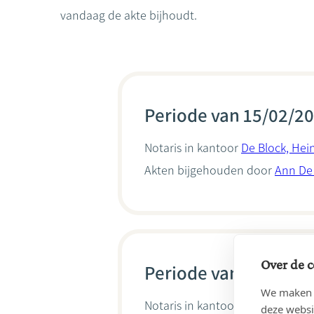
vandaag de akte bijhoudt.
Periode van 15/02/20
Notaris in kantoor
De Block, Hei
Akten bijgehouden door
Ann De
Over de c
Periode van 01/01/20
We maken g
Notaris in kantoor
Notaris Ann 
deze websi