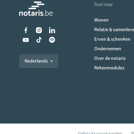
Snel naar
Wonen
Liens vers les réseaux s
Relatie & samenlev
Erven & schenken
Ondernemen
Over de notaris
Nederlands
Rekenmodules
Gebruiksvoorwaarden
P