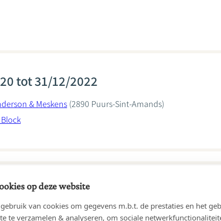
20 tot 31/12/2022
nderson & Meskens
(2890 Puurs-Sint-Amands)
 Block
ookies op deze website
19 tot 16/09/2019
ebruik van cookies om gegevens m.b.t. de prestaties en het geb
DE BLOCK
(2890 Puurs-Sint-Amands)
te te verzamelen & analyseren, om sociale netwerkfunctionaliteit