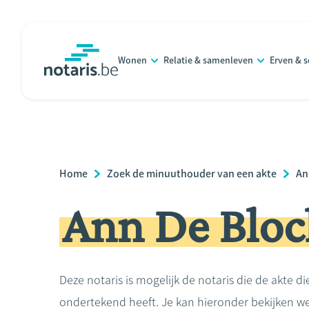
Overslaan
en
naar
Wonen
Relatie & samenleven
Erven & 
de
notaris.be
homepage
inhoud
gaan
Breadcrumb
Home
Zoek de minuuthouder van een akte
An
Ann De Bloc
Deze notaris is mogelijk de notaris die de akte di
ondertekend heeft. Je kan hieronder bekijken we