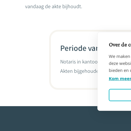
vandaag de akte bijhoudt.
Over de c
Periode van 25/04/19
We maken g
Notaris in kantoor
PARMENTIER An
deze websi
bieden en 
Akten bijgehouden door
Lauren
Kom meer