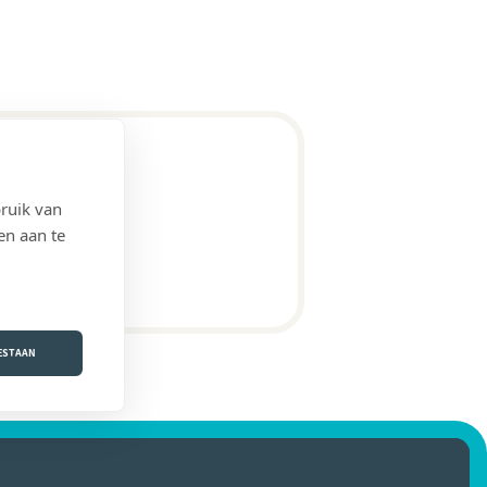
ruik van
 (Forrières))
en aan te
OESTAAN