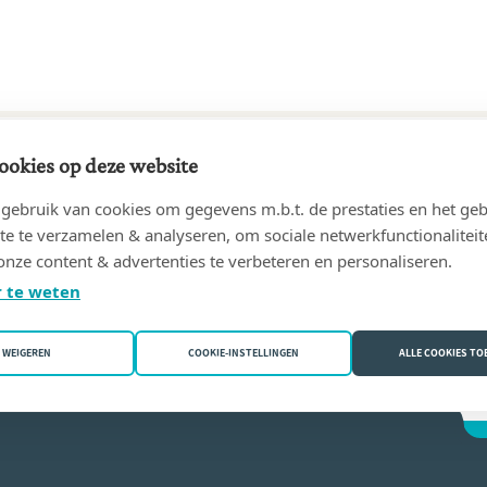
ookies op deze website
85 tot 31/08/2017
ebruik van cookies om gegevens m.b.t. de prestaties en het geb
dré - DEMAREZ Laurence - notaires associés
(6953 Nassogne
te te verzamelen & analyseren, om sociale netwerkfunctionaliteit
onze content & advertenties te verbeteren en personaliseren.
ce Demarez
 te weten
WEIGEREN
COOKIE-INSTELLINGEN
ALLE COOKIES T