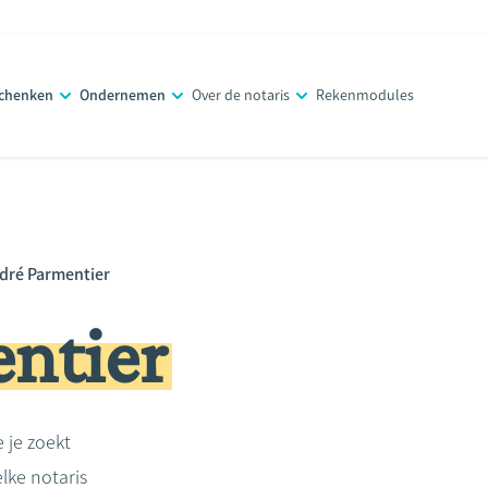
schenken
Ondernemen
Over de notaris
Rekenmodules
dré Parmentier
ntier
e je zoekt
lke notaris