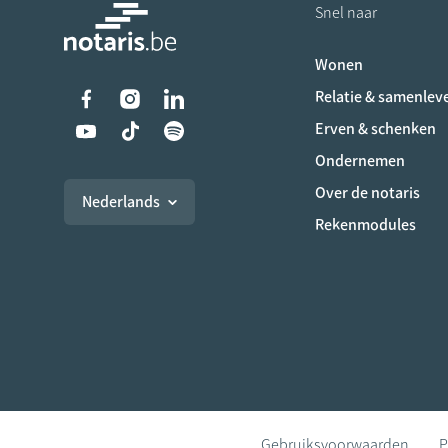
Snel naar
Wonen
Liens vers les réseaux s
Relatie & samenlev
Erven & schenken
Ondernemen
Over de notaris
Nederlands
Rekenmodules
Gebruiksvoorwaarden
P