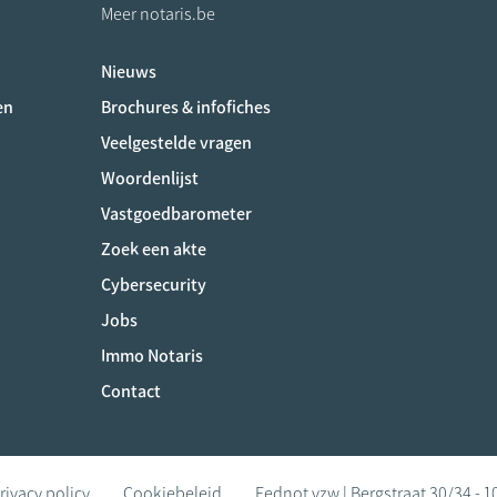
Meer notaris.be
Nieuws
ociaux
en
Brochures & infofiches
Veelgestelde vragen
Woordenlijst
Vastgoedbarometer
Zoek een akte
Cybersecurity
Jobs
Immo Notaris
Contact
rivacy policy
Cookiebeleid
Fednot vzw | Bergstraat 30/34 - 1