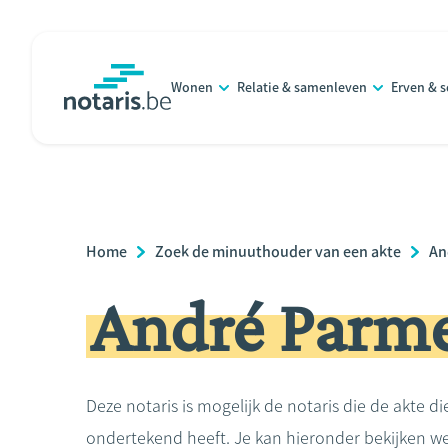
Overslaan
en
naar
Wonen
Relatie & samenleven
Erven & 
de
notaris.be
homepage
inhoud
gaan
Breadcrumb
Home
Zoek de minuuthouder van een akte
An
André Parme
Deze notaris is mogelijk de notaris die de akte di
ondertekend heeft. Je kan hieronder bekijken we