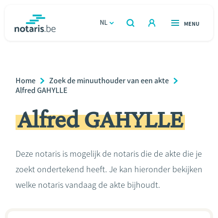
Overslaan
en
NL
OPEN
MENU
OPEN
ZOEKEN
naar
notaris.be
homepage
de
VIND EEN NOTARIS
Wonen
inhoud
Breadcrumb
Home
Zoek de minuuthouder van een akte
gaan
Relatie & samenleven
Alfred GAHYLLE
Alfred GAHYLLE
Erven & schenken
Ondernemen
Deze notaris is mogelijk de notaris die de akte die je
zoekt ondertekend heeft. Je kan hieronder bekijken
Over de notaris
welke notaris vandaag de akte bijhoudt.
Rekenmodules