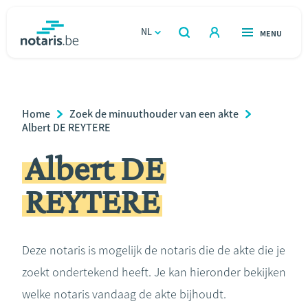
Overslaan
en
NL
OPEN
MENU
OPEN
ZOEKEN
naar
notaris.be
homepage
de
VIND EEN NOTARIS
Wonen
inhoud
Breadcrumb
Home
Zoek de minuuthouder van een akte
gaan
Relatie & samenleven
Albert DE REYTERE
Albert DE
Erven & schenken
REYTERE
Ondernemen
Over de notaris
Deze notaris is mogelijk de notaris die de akte die je
zoekt ondertekend heeft. Je kan hieronder bekijken
Rekenmodules
welke notaris vandaag de akte bijhoudt.