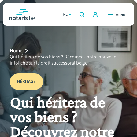
Overslaan
en
NL
OPEN
MENU
OPEN
ZOEKEN
naar
notaris.be
homepage
de
VIND EEN NOTARIS
Wonen
inhoud
Breadcrumb
Home
gaan
Relatie & samenleven
Current
Qui héritera de vos biens ? Découvrez notre nouvelle
Page:
infofiche sur le droit successoral belge
Erven & schenken
HÉRITAGE
Ondernemen
Qui héritera de
Over de notaris
vos biens ?
Rekenmodules
Découvrez notre