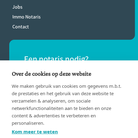
Jobs
Immo Notaris
Contact
Een notaris nodig?
Vind eenvoudig een notaris bij jou in de
Over de cookies op deze website
buurt.
We maken gebruik van cookies om gegevens m.b.t.
de prestaties en het gebruik van deze website te
verzamelen & analyseren, om sociale
VIND EEN NOTARIS
netwerkfunctionaliteiten aan te bieden en onze
content & advertenties te verbeteren en
personaliseren.
Kom meer te weten