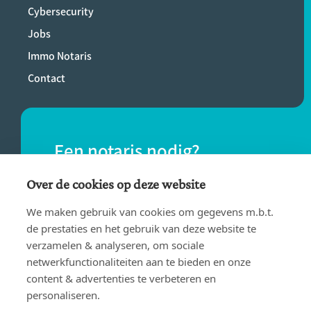
Cybersecurity
Jobs
Immo Notaris
Contact
Een notaris nodig?
Vind eenvoudig een notaris bij jou in de
Over de cookies op deze website
buurt.
We maken gebruik van cookies om gegevens m.b.t.
de prestaties en het gebruik van deze website te
verzamelen & analyseren, om sociale
VIND EEN NOTARIS
netwerkfunctionaliteiten aan te bieden en onze
content & advertenties te verbeteren en
personaliseren.