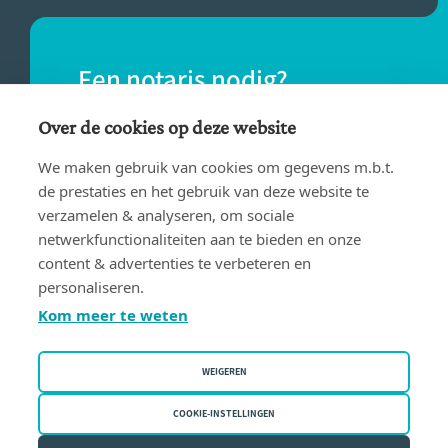
Een notaris nodig?
Vind eenvoudig een notaris bij jou in de
Over de cookies op deze website
buurt.
We maken gebruik van cookies om gegevens m.b.t.
de prestaties en het gebruik van deze website te
verzamelen & analyseren, om sociale
VIND EEN NOTARIS
netwerkfunctionaliteiten aan te bieden en onze
content & advertenties te verbeteren en
personaliseren.
Kom meer te weten
WEIGEREN
Gebruiksvoorwaarden
Privacy policy
COOKIE-INSTELLINGEN
Cookiebeleid