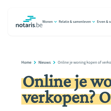
Overslaan
en
naar
Wonen
Relatie & samenleven
Erven & 
de
notaris.be
homepage
inhoud
gaan
Breadcrumb
Home
Nieuws
Current
Online je woning kopen of verk
Page:
Online je w
verkopen? O