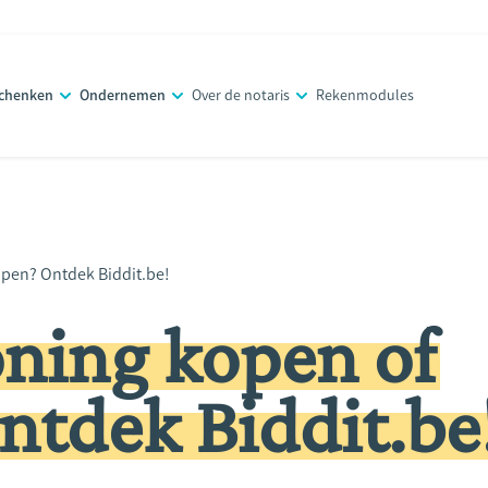
schenken
Ondernemen
Over de notaris
Rekenmodules
open? Ontdek Biddit.be!
oning kopen of
ntdek Biddit.be