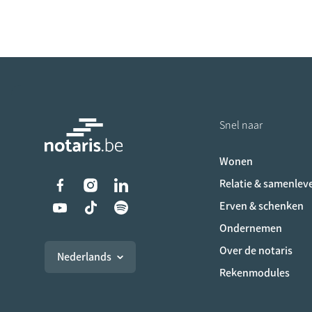
Snel naar
Wonen
Liens vers les réseaux s
Relatie & samenlev
Erven & schenken
Ondernemen
Over de notaris
Nederlands
Rekenmodules