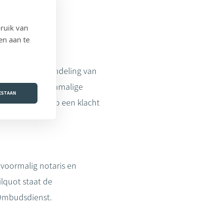
ruik van
en aan te
ris.be. De behandeling van
rs kan er een eenmalige
OESTAAN
e manier waarop een klacht
 voormalig notaris en
lquot staat de
 Ombudsdienst.