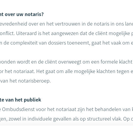
nt over uw notaris?
 tevredenheid over en het vertrouwen in de notaris in ons lan
onflict. Uiteraard is het aangewezen dat de cliënt mogelijke
n de complexiteit van dossiers toeneemt, gaat het vaak om 
vonden wordt en de cliënt overweegt om een formele klacht i
 het notariaat. Het gaat om alle mogelijke klachten tegen 
van het notarisberoep.
e van het publiek
 Ombudsdienst voor het notariaat zijn het behandelen van k
n, zowel in individuele gevallen als op structureel vlak. Op
r worden geoptimaliseerd. Dit alles op een onafhankelijke, o