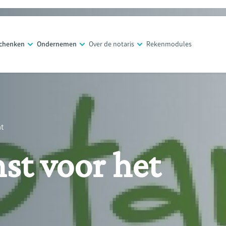
schenken
Ondernemen
Over de notaris
Rekenmodules
t
t voor het