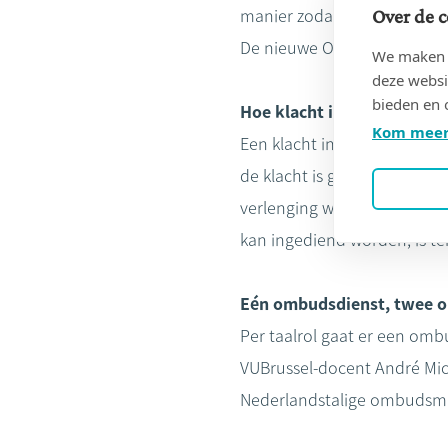
manier zodat de burger zic
Over de c
De nieuwe Ombudsdienst is
We maken g
deze websi
bieden en 
Hoe klacht indienen?
Kom meer
Een klacht indienen is eenv
de klacht is gratis en word
verlenging worden voorzien
kan ingediend worden, is te
Eén ombudsdienst, twee
Per taalrol gaat er een om
VUBrussel-docent André Mich
Nederlandstalige ombudsman