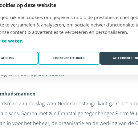
h optimaal beschermd weet.
ookies op deze website
 trouwens erkend door FOD Economie.
ebruik van cookies om gegevens m.b.t. de prestaties en het geb
te te verzamelen & analyseren, om sociale netwerkfunctionaliteit
onze content & advertenties te verbeteren en personaliseren.
 te weten
oudig en kan per brief, e-mail of online via www.ombudsnota
t binnen de 90 dagen afgerond. In bijzonder complexe dossie
WEIGEREN
COOKIE-INSTELLINGEN
ALLE COOKIES T
. Alle informatie over de werking van de Ombudsdienst en d
rug te vinden op de website.
 ombudsmannen
budsman aan de slag. Aan Nederlandstalige kant gaat het om
ielsens. Samen met zijn Franstalige tegenhanger Pierre Wui
 in voor het beheer, de organisatie en de werking van de