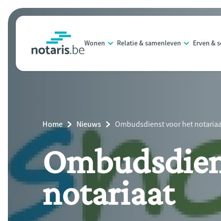
Overslaan
en
naar
Wonen
Relatie & samenleven
Erven & 
de
notaris.be
homepage
inhoud
gaan
Breadcrumb
Home
Nieuws
Current
Ombudsdienst voor het notariaa
Page:
Ombudsdiens
notariaat