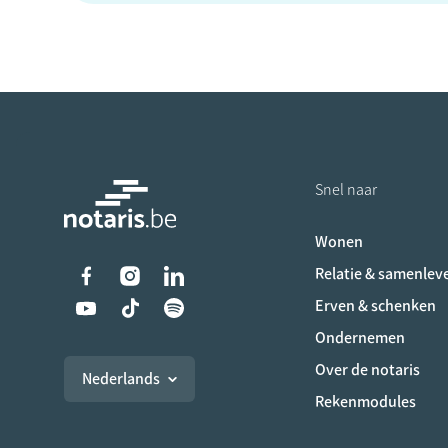
Snel naar
Wonen
Liens vers les réseaux s
Relatie & samenlev
Erven & schenken
Ondernemen
Over de notaris
Nederlands
Rekenmodules