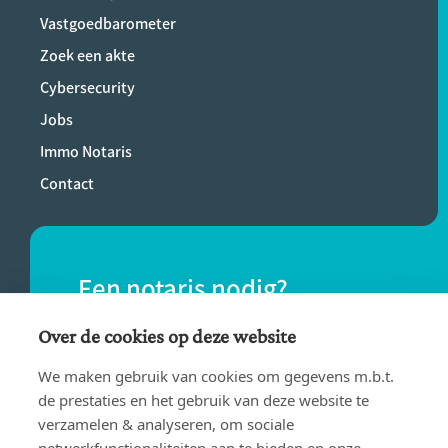
Vastgoedbarometer
Zoek een akte
Cybersecurity
Jobs
Immo Notaris
Contact
Een notaris nodig?
Vind eenvoudig een notaris bij jou in de
Over de cookies op deze website
buurt.
We maken gebruik van cookies om gegevens m.b.t.
de prestaties en het gebruik van deze website te
verzamelen & analyseren, om sociale
VIND EEN NOTARIS