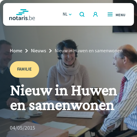
Overslaan
en
NL
OPEN
MENU
OPEN
ZOEKEN
naar
notaris.be
homepage
de
VIND EEN NOTARIS
Wonen
inhoud
Breadcrumb
Home
Nieuws
Current
Nieuw in Huwen en samenwonen
gaan
Relatie & samenleven
Page:
FAMILIE
Erven & schenken
Nieuw in Huwen
Ondernemen
en samenwonen
Over de notaris
Rekenmodules
04/05/2015