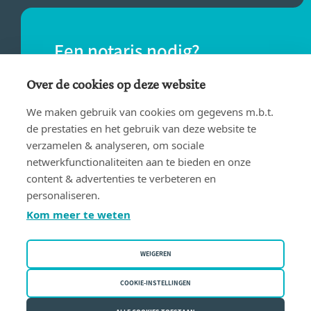
Een notaris nodig?
Vind eenvoudig een notaris bij jou in de
Over de cookies op deze website
buurt.
We maken gebruik van cookies om gegevens m.b.t.
de prestaties en het gebruik van deze website te
verzamelen & analyseren, om sociale
VIND EEN NOTARIS
netwerkfunctionaliteiten aan te bieden en onze
content & advertenties te verbeteren en
personaliseren.
Kom meer te weten
WEIGEREN
Gebruiksvoorwaarden
Privacy policy
COOKIE-INSTELLINGEN
Cookiebeleid