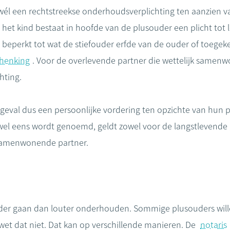
t wél een rechtstreekse onderhoudsverplichting ten aanzien v
 het kind bestaat in hoofde van de plusouder een plicht to
is beperkt tot wat de stiefouder erfde van de ouder of toegek
henking
. Voor de overlevende partner die wettelijk same
hting.
n geval dus een persoonlijke vordering ten opzichte van hun 
t wel eens wordt genoemd, geldt zowel voor de langstlevende
 samenwonende partner.
rder gaan dan louter onderhouden. Sommige plusouders wille
e wet dat niet. Dat kan op verschillende manieren. De
notaris