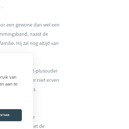
t
.
voor een gewone dan wel een
tammingsband, naast de
ilie. Hij zal nog altijd van
an de adoptant-plusouder
ruik van
uskind zal echter niet erven
en aan te
minderjarige als
OESTAAN
nd met de andere
g gelijkgesteld met de