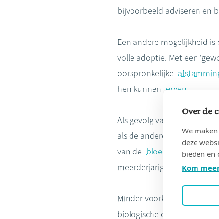
bijvoorbeeld adviseren en b
Een andere mogelijkheid is
volle adoptie. Met een ‘gew
oorspronkelijke
afstammin
hen kunnen
erven
.
Over de c
Als gevolg van de adoptie v
We maken g
als de andere kinderen. Het
deze websi
van de
bloedverwanten
va
bieden en 
meerderjarige stiefkinderen
Kom meer
Minder voorkomend is de vo
biologische ouder volledig w