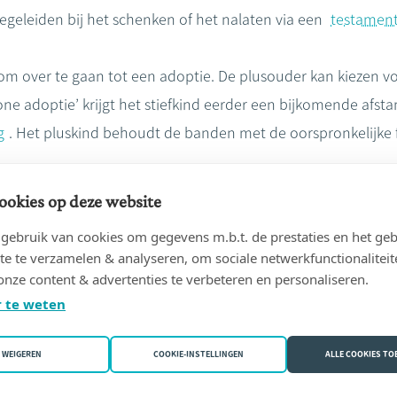
egeleiden bij het schenken of het nalaten via een
testamen
 om over te gaan tot een adoptie. De plusouder kan kiezen 
one adoptie’ krijgt het stiefkind eerder een bijkomende afs
g
. Het pluskind behoudt de banden met de oorspronkelijke fam
ookies op deze website
erkrijgt het daarnaast dezelfde rechten in de
nalatenschap
v
ebruik van cookies om gegevens m.b.t. de prestaties en het geb
zelfde geldt voor de afstammelingen van het pluskind. Het pl
te te verzamelen & analyseren, om sociale netwerkfunctionaliteit
n zijn adoptant-plusouder. De gewone adoptie kan zowel bij 
onze content & advertenties te verbeteren en personaliseren.
.
 te weten
WEIGEREN
COOKIE-INSTELLINGEN
ALLE COOKIES T
lle stiefouderadoptie waarbij de juridische afstammingsba
ordt doorknipt. Het kind wordt bij een volle adoptie volledi