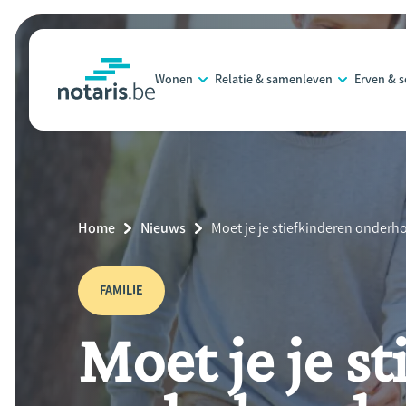
Overslaan
en
naar
Wonen
Relatie & samenleven
Erven & 
de
notaris.be
homepage
inhoud
gaan
Breadcrumb
Home
Nieuws
Current
Moet je je stiefkinderen onder
Page:
FAMILIE
Moet je je s