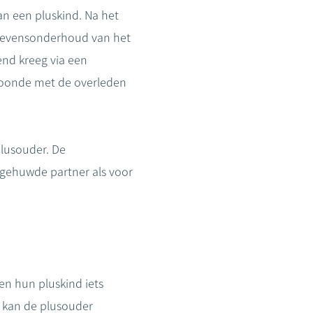
an een pluskind. Na het
t levensonderhoud van het
end kreeg via een
nwoonde met de overleden
plusouder. De
 gehuwde partner als voor
n hun pluskind iets
kan de plusouder