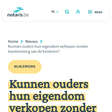
Overslaan
en
NL
OPEN
MENU
OPEN
ZOEKEN
naar
notaris.be
homepage
de
VIND EEN NOTARIS
Wonen
inhoud
Breadcrumb
Home
Nieuws
gaan
Relatie & samenleven
Current
Kunnen ouders hun eigendom verkopen zonder
Page:
toestemming van de kinderen?
Erven & schenken
MIJN ERFENIS
Ondernemen
Kunnen ouders
Over de notaris
hun eigendom
Rekenmodules
verkopen zonder