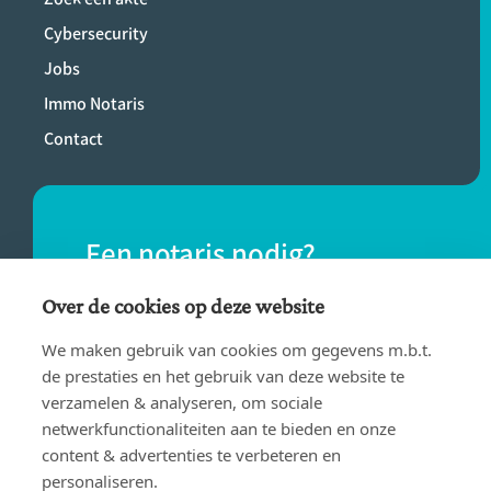
Cybersecurity
Jobs
Immo Notaris
Contact
Een notaris nodig?
Vind eenvoudig een notaris bij jou in de
Over de cookies op deze website
buurt.
We maken gebruik van cookies om gegevens m.b.t.
de prestaties en het gebruik van deze website te
verzamelen & analyseren, om sociale
VIND EEN NOTARIS
netwerkfunctionaliteiten aan te bieden en onze
content & advertenties te verbeteren en
personaliseren.