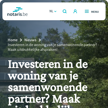
Overslaan
en
NL
OPEN
MENU
OPEN
ZOEKEN
naar
notaris.be
homepage
de
VIND EEN NOTARIS
Wonen
inhoud
Breadcrumb
Home
Nieuws
gaan
Relatie & samenleven
Current
Investeren in de woning van je samenwonende partner?
Page:
Maak uitdrukkelijke afspraken!
Erven & schenken
Investeren in de
woning van je
Ondernemen
samenwonende
Over de notaris
partner? Maak
Rekenmodules