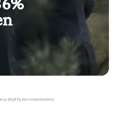
 86%
en
 je altijd bij een notariskantoor