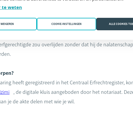
staat het risico dat je iets doet dat als een zogenaamde sti
 te weten
. En dan moet je de schulden van de overledene toch nog be
WEIGEREN
COOKIE-INSTELLINGEN
ALLE COOKIES T
an een miniem bedrag van de bankrekening van de overlede
zwijgende aanvaarding worden bestempeld. Er is nog een goe
erfgerechtigde zou overlijden zonder dat hij de nalatenscha
orden.
orpen?
aring heeft geregistreerd in het Centraal Erfrechtregister, k
Izimi
, de digitale kluis aangeboden door het notariaat. Dez
 kan je de akte delen met wie je wil.