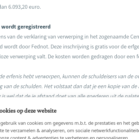
 dan 6.093,20 euro.
 wordt geregistreerd
vens van de verklaring van verwerping in het zogenaamde Cent
d wordt door Fednot. Deze inschrijving is gratis voor de erf
oze verwerping valt. De kosten worden gedragen door een f
e de erfenis hebt verworpen, kunnen de schuldeisers van de ov
 van de schulden. Het volstaat dan dat je een kopie van de
g is wel dat de je afstand doet van alle goederen uit de nal
 bijvoorbeeld foto’s, uit de nalatenschap opeisen, kan dus ni
ookies op deze website
ebruik van cookies om gegevens m.b.t. de prestaties en het geb
 erfenis te verwerpen?
te te verzamelen & analyseren, om sociale netwerkfunctionaliteit
orie heb je als
erfgenaam
30 jaar de tijd om een erfenis te
onze content & advertenties te verbeteren en personaliseren.