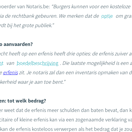
voerder van Notaris.be:
“Burgers kunnen voor een kosteloze 
 via de rechtbank gebeuren. We merken dat de
optie
om grat
dt bij het grote publiek.”
so aanvaarden?
cht heeft op een erfenis heeft drie opties: de erfenis zuive
ht
van
boedelbeschrijving
. Die laatste mogelijkheid is een 
de
erfenis
zit. Je notaris zal dan een inventaris opmaken van
kerheid waar je aan toe bent.”
en: tot welk bedrag?
eker weet dat de erfenis meer schulden dan baten bevat, dan k
itaire of kleine erfenis kan via een zogenaamde verklaring v
kan de erfenis kosteloos verwerpen als het bedrag dat je zo