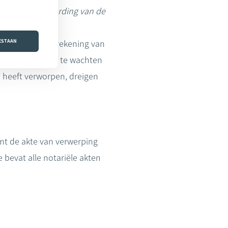
lzwijgende aanvaarding van de
talen.”
OESTAAN
ne naar de bankrekening van
de reden om niet te wachten
p heeft verworpen, dreigen
omt de akte van verwerping
e bevat alle notariële akten