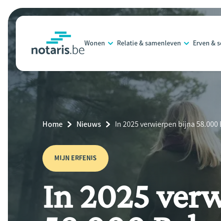
Overslaan
en
naar
Wonen
Relatie & samenleven
Erven & 
de
notaris.be
homepage
inhoud
gaan
Breadcrumb
Home
Nieuws
Current
In 2025 verwierpen bijna 58.000 
Page:
MIJN ERFENIS
In 2025 verw