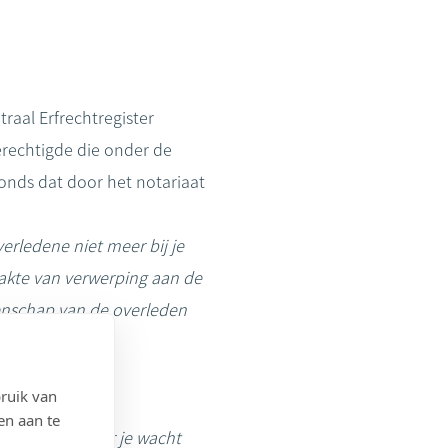
raal Erfrechtregister
gerechtigde die onder de
onds dat door het notariaat
erledene niet meer bij je
 akte van verwerping aan de
atenschap van de overleden
et.”
ruik van
en aan te
 verwerpen. Maar je wacht