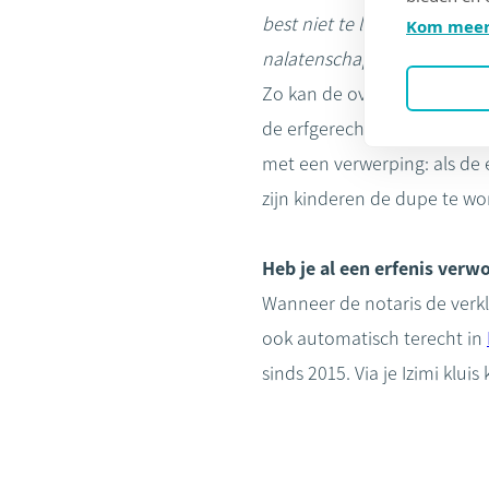
best niet te lang. Anders be
Kom meer
nalatenschap wordt aanzien
Zo kan de overschrijving v
de erfgerechtigde als stil
met een verwerping: als de 
zijn kinderen de dupe te w
Heb je al een erfenis verw
Wanneer de notaris de verkl
ook automatisch terecht in
sinds 2015. Via je Izimi kluis