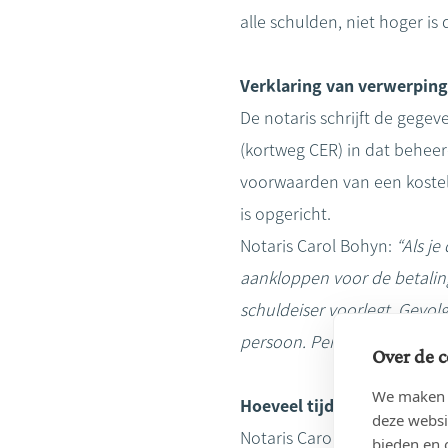
alle schulden, niet hoger is
Verklaring van verwerping
De notaris schrijft de gege
(kortweg CER) in dat beheer
voorwaarden van een kostel
is opgericht.
Notaris Carol Bohyn:
“Als j
aankloppen voor de betaling
schuldeiser voorlegt. Gevol
persoon. Persoonlijke zaken,
Over de c
We maken g
Hoeveel tijd heb je om een
deze websi
Notaris Carol Bohyn:
“In the
bieden en 