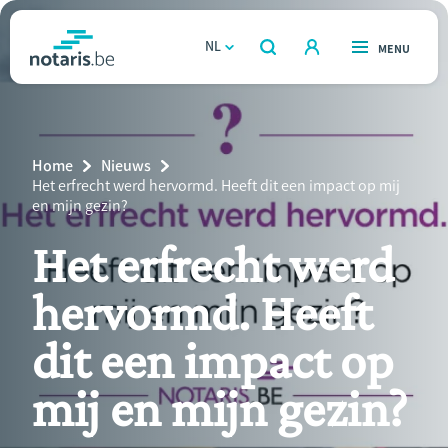
Overslaan
en
NL
OPEN
MENU
OPEN
ZOEKEN
naar
notaris.be
homepage
de
VIND EEN NOTARIS
Wonen
inhoud
Breadcrumb
Home
Nieuws
gaan
Relatie & samenleven
Current
Het erfrecht werd hervormd. Heeft dit een impact op mij
Page:
en mijn gezin?
Erven & schenken
Het erfrecht werd
hervormd. Heeft
Ondernemen
dit een impact op
Over de notaris
mij en mijn gezin?
Rekenmodules