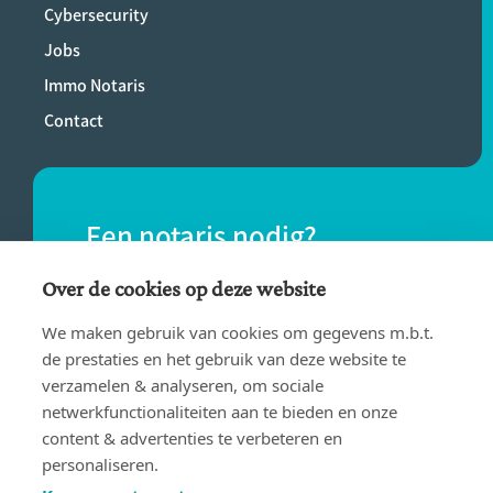
Cybersecurity
Jobs
Immo Notaris
Contact
Een notaris nodig?
Vind eenvoudig een notaris bij jou in de
Over de cookies op deze website
buurt.
We maken gebruik van cookies om gegevens m.b.t.
de prestaties en het gebruik van deze website te
verzamelen & analyseren, om sociale
VIND EEN NOTARIS
netwerkfunctionaliteiten aan te bieden en onze
content & advertenties te verbeteren en
personaliseren.