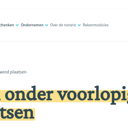
schenken
Ondernemen
Over de notaris
Rekenmodules
wind plaatsen
 onder voorlopi
tsen