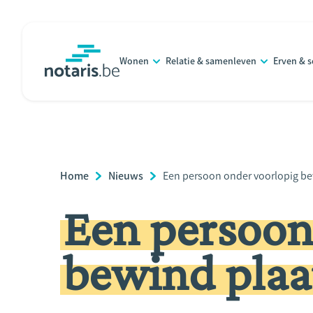
Overslaan
en
naar
Wonen
Relatie & samenleven
Erven & 
de
notaris.be
homepage
inhoud
gaan
Breadcrumb
Home
Nieuws
Current
Een persoon onder voorlopig be
Page:
Een persoon
bewind plaa