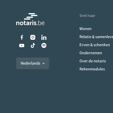
Snel naar
Wonen
Liens vers les réseaux s
Relatie & samenlev
Erven & schenken
Ondernemen
Over de notaris
Nederlands
Rekenmodules