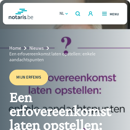
Overslaan
en
NL
OPEN
MENU
OPEN
ZOEKEN
naar
notaris.be
homepage
de
VIND EEN NOTARIS
Wonen
inhoud
Breadcrumb
Home
Nieuws
gaan
Relatie & samenleven
Current
Een erfovereenkomst laten opstellen: enkele
Page:
aandachtspunten
Erven & schenken
MIJN ERFENIS
Ondernemen
Een
Over de notaris
erfovereenkomst
Rekenmodules
laten opstellen: