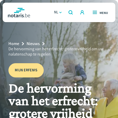
Overslaan
en
NL
OPEN
MENU
OPEN
ZOEKEN
naar
notaris.be
homepage
de
VIND EEN NOTARIS
Wonen
inhoud
Breadcrumb
Home
Nieuws
gaan
Relatie & samenleven
Current
De hervorming van het erfrecht: grotere vrijheid om uw
Page:
nalatenschap te regelen
Erven & schenken
MIJN ERFENIS
Ondernemen
De hervorming
Over de notaris
van het erfrecht:
Rekenmodules
grotere vrijheid