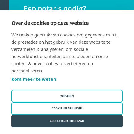
Een notaris nodig?
Vind eenvoudig een notaris bij jou in de
Over de cookies op deze website
buurt.
We maken gebruik van cookies om gegevens m.b.t.
de prestaties en het gebruik van deze website te
verzamelen & analyseren, om sociale
VIND EEN NOTARIS
netwerkfunctionaliteiten aan te bieden en onze
content & advertenties te verbeteren en
personaliseren.
Kom meer te weten
WEIGEREN
Gebruiksvoorwaarden
Privacy policy
COOKIE-INSTELLINGEN
Cookiebeleid
ALLE COOKIES TOESTAAN
Fednot vzw | Bergstraat 30/34 - 1000 Brussel | BE 0409.357.321