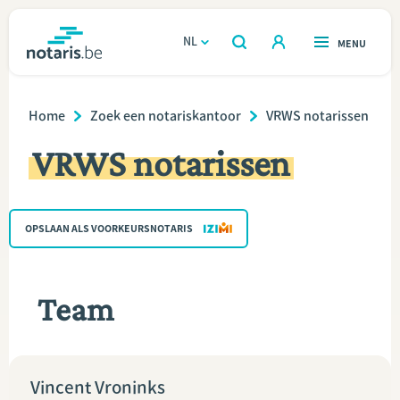
Overslaan
en
NL
OPEN
MENU
OPEN
ZOEKEN
naar
notaris.be
homepage
de
Breadcrumb
VIND EEN NOTARIS
Home
Zoek een notariskantoor
VRWS notarissen
Wonen
inhoud
VRWS notarissen
gaan
Relatie & samenleven
Erven & schenken
OPSLAAN ALS VOORKEURSNOTARIS
Ondernemen
Team
Over de notaris
Rekenmodules
Vincent Vroninks