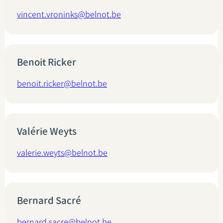
vincent.vroninks@belnot.be
Benoit Ricker
benoit.ricker@belnot.be
Valérie Weyts
valerie.weyts@belnot.be
Bernard Sacré
bernard.sacre@belnot.be