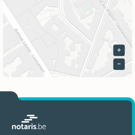
Leaflet
|