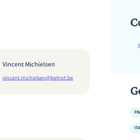
C
(
Vincent Michielsen
vincent.michielsen@belnot.be
G
FR
IT