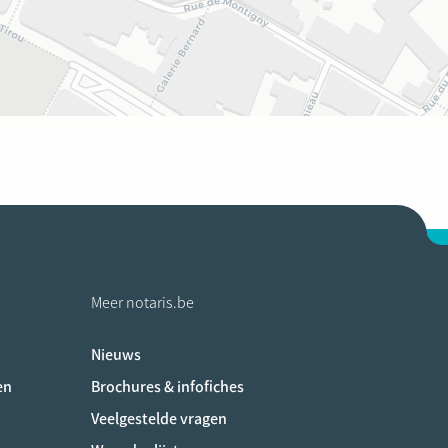
Meer notaris.be
Nieuws
ociaux
en
Brochures & infofiches
Veelgestelde vragen