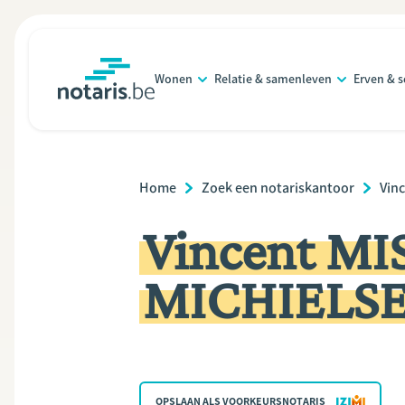
Overslaan
en
naar
Wonen
Relatie & samenleven
Erven & 
de
notaris.be
homepage
inhoud
gaan
Breadcrumb
Home
Zoek een notariskantoor
Vin
Vincent MI
MICHIELSEN
OPSLAAN ALS VOORKEURSNOTARIS