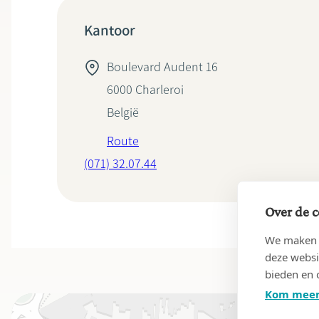
Kantoor
Boulevard Audent 16
6000
Charleroi
België
Route
(071) 32.07.44
Over de c
We maken g
deze websi
bieden en 
Kom meer