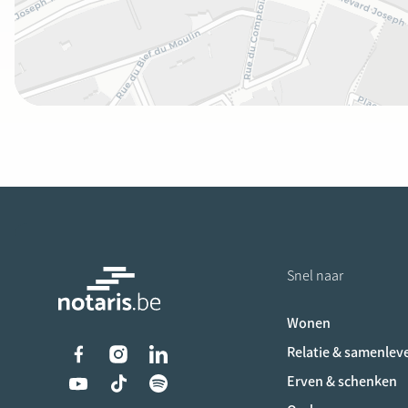
Snel naar
Wonen
Liens vers les réseaux s
Relatie & samenlev
Erven & schenken