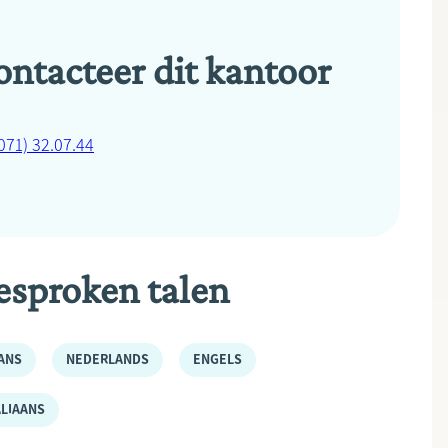
ontacteer dit kantoor
071) 32.07.44
esproken talen
ANS
NEDERLANDS
ENGELS
ALIAANS