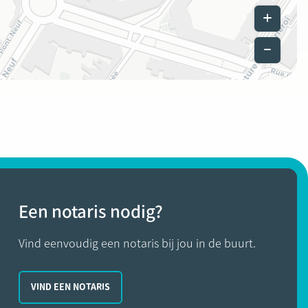
Leaflet
|
©
Een notaris nodig?
Vind eenvoudig een notaris bij jou in de buurt.
VIND EEN NOTARIS