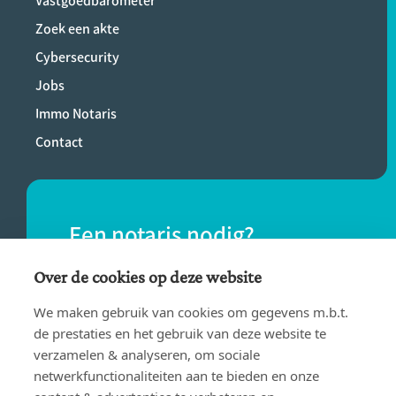
Vastgoedbarometer
Zoek een akte
Cybersecurity
Jobs
Immo Notaris
Contact
Een notaris nodig?
Vind eenvoudig een notaris bij jou in de
Over de cookies op deze website
buurt.
We maken gebruik van cookies om gegevens m.b.t.
de prestaties en het gebruik van deze website te
verzamelen & analyseren, om sociale
VIND EEN NOTARIS
netwerkfunctionaliteiten aan te bieden en onze