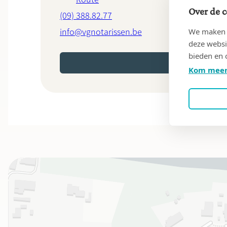
Over de c
(09) 388.82.77
info@vgnotarissen.be
We maken g
deze websi
bieden en 
MAAK EEN AFSPRAAK O
Kom meer