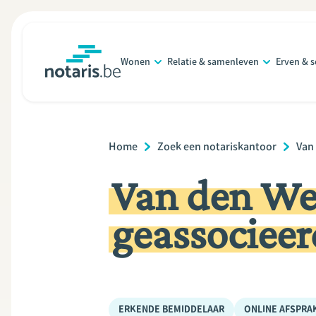
Overslaan
en
naar
Wonen
Relatie & samenleven
Erven & 
de
notaris.be
homepage
inhoud
gaan
Breadcrumb
Home
Zoek een notariskantoor
Van
Van den We
geassocieer
ERKENDE BEMIDDELAAR
ONLINE AFSPRA