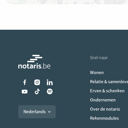
Snel naar
Wonen
Liens vers les réseaux s
Relatie & samenlev
Erven & schenken
Ondernemen
Over de notaris
Nederlands
Rekenmodules