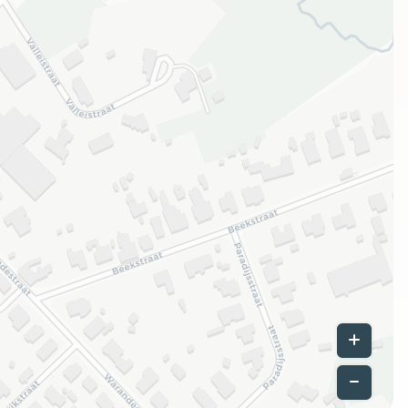
Leaflet
|
©