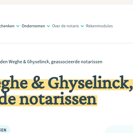
schenken
Ondernemen
Over de notaris
Rekenmodules
 den Weghe & Ghyselinck, geassocieerde notarissen
ghe & Ghyselinck,
de notarissen
KEN