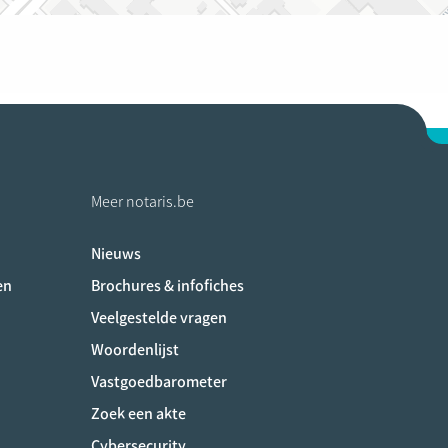
Meer notaris.be
Nieuws
ociaux
en
Brochures & infofiches
Veelgestelde vragen
Woordenlijst
Vastgoedbarometer
Zoek een akte
Cybersecurity