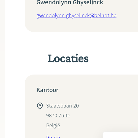
Gwendolynn Ghyselinck
gwendolynn.ghyselinck@belnot.be
Locaties
Kantoor
Staatsbaan 20
9870
Zulte
België
Route