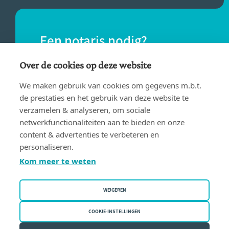
Een notaris nodig?
Vind eenvoudig een notaris bij jou in de
Over de cookies op deze website
buurt.
We maken gebruik van cookies om gegevens m.b.t.
de prestaties en het gebruik van deze website te
verzamelen & analyseren, om sociale
VIND EEN NOTARIS
netwerkfunctionaliteiten aan te bieden en onze
content & advertenties te verbeteren en
personaliseren.
Kom meer te weten
WEIGEREN
Gebruiksvoorwaarden
Privacy policy
COOKIE-INSTELLINGEN
Cookiebeleid