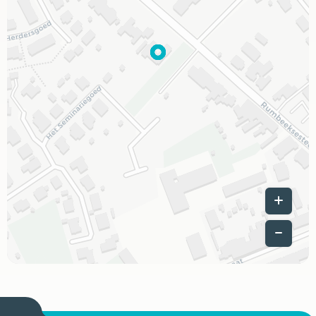
Leaflet
|