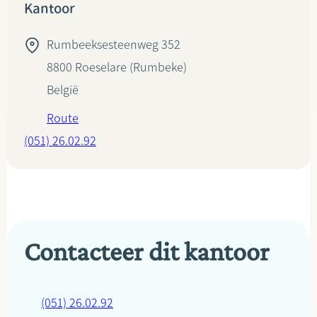
Kantoor
Rumbeeksesteenweg 352
8800
Roeselare (Rumbeke)
België
Route
(051) 26.02.92
Contacteer dit kantoor
(051) 26.02.92