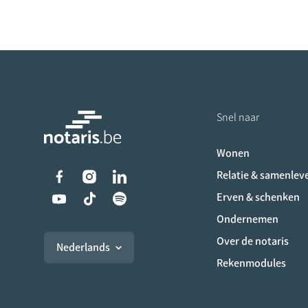
Snel naar
Wonen
Liens vers les réseaux s
Relatie & samenlev
Erven & schenken
Ondernemen
Over de notaris
Nederlands
Rekenmodules