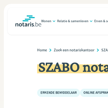
Overslaan
en
naar
Wonen
Relatie & samenleven
Erven & 
de
notaris.be
homepage
inhoud
gaan
Breadcrumb
Home
Zoek een notariskantoor
SZA
SZABO nota
ERKENDE BEMIDDELAAR
ONLINE AFSPRA