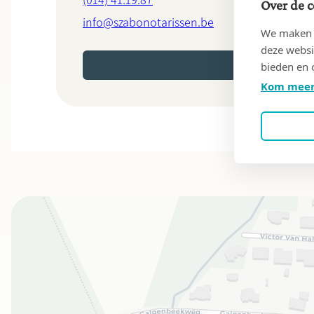
(014) 41.19.87
Over de c
info@szabonotarissen.be
We maken g
deze websi
bieden en 
MAAK EEN AFSPRAAK O
Kom meer