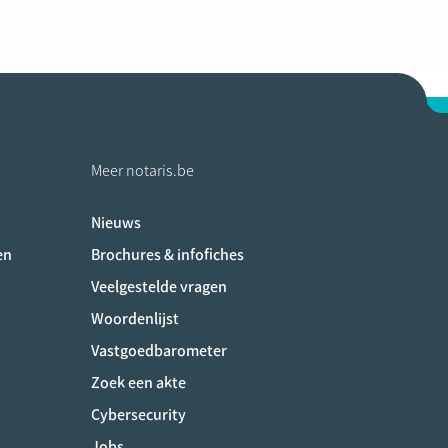
Meer notaris.be
Nieuws
ociaux
en
Brochures & infofiches
Veelgestelde vragen
Woordenlijst
Vastgoedbarometer
Zoek een akte
Cybersecurity
Jobs