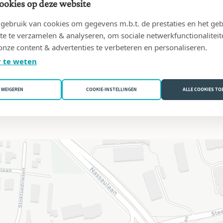
ookies op deze website
ebruik van cookies om gegevens m.b.t. de prestaties en het geb
te te verzamelen & analyseren, om sociale netwerkfunctionaliteit
onze content & advertenties te verbeteren en personaliseren.
NLINE
 te weten
WEIGEREN
COOKIE-INSTELLINGEN
ALLE COOKIES T