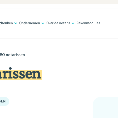
schenken
Ondernemen
Over de notaris
Rekenmodules
BO notarissen
rissen
KEN