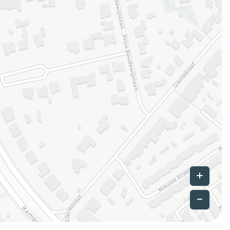
Leaflet
|
©