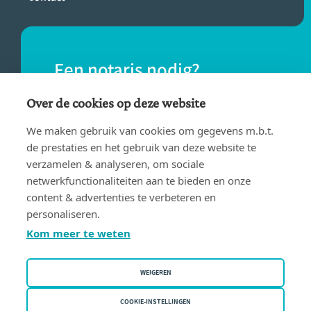
Een notaris nodig?
Vind eenvoudig een notaris bij jou in de
Over de cookies op deze website
buurt.
We maken gebruik van cookies om gegevens m.b.t.
de prestaties en het gebruik van deze website te
verzamelen & analyseren, om sociale
VIND EEN NOTARIS
netwerkfunctionaliteiten aan te bieden en onze
content & advertenties te verbeteren en
personaliseren.
Kom meer te weten
WEIGEREN
Gebruiksvoorwaarden
Privacy policy
COOKIE-INSTELLINGEN