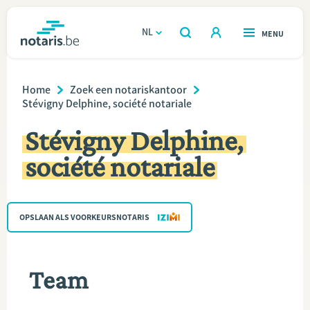
Overslaan
en
NL
OPEN
MENU
OPEN
ZOEKEN
naar
notaris.be
homepage
de
Breadcrumb
VIND EEN NOTARIS
Home
Zoek een notariskantoor
Wonen
inhoud
Stévigny Delphine, société notariale
gaan
Relatie & samenleven
Stévigny Delphine,
société notariale
Erven & schenken
Ondernemen
OPSLAAN ALS VOORKEURSNOTARIS
Over de notaris
Team
Rekenmodules