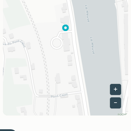
Leaflet
|