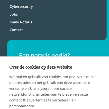
Cybersecurity
Jobs
Immo Notaris
Contact
Een notaris nodig?
Vind eenvoudig een notaris bij jou in de
Over de cookies op deze website
buurt.
We maken gebruik van cookies om gegevens m.b.t.
de prestaties en het gebruik van deze website te
verzamelen & analyseren, om sociale
VIND EEN NOTARIS
netwerkfunctionaliteiten aan te bieden en onze
content & advertenties te verbeteren en
personaliseren.