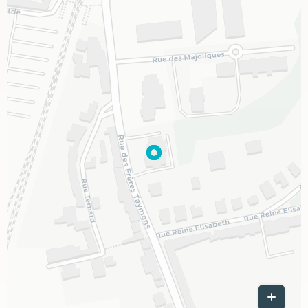
Leaflet
|