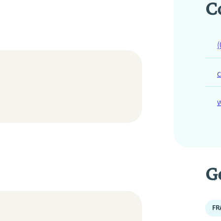
C
(
G
FR