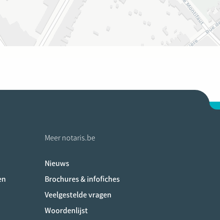
Meer notaris.be
Nieuws
ociaux
en
Brochures & infofiches
Veelgestelde vragen
Woordenlijst