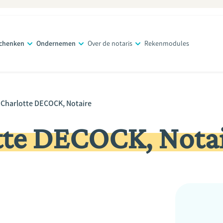
schenken
Ondernemen
Over de notaris
Rekenmodules
 Charlotte DECOCK, Notaire
tte DECOCK, Nota