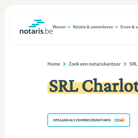
Overslaan
en
naar
Wonen
Relatie & samenleven
Erven & 
de
notaris.be
homepage
inhoud
gaan
Breadcrumb
Home
Zoek een notariskantoor
SRL
SRL Charlo
OPSLAAN ALS VOORKEURSNOTARIS