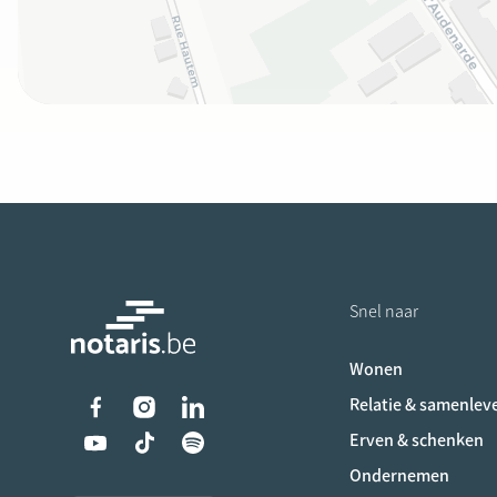
Snel naar
Wonen
Liens vers les réseaux s
Relatie & samenlev
Erven & schenken
Ondernemen