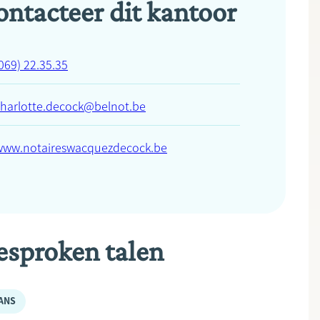
ontacteer dit kantoor
069) 22.35.35
charlotte.decock@belnot.be
www.notaireswacquezdecock.be
esproken talen
ANS