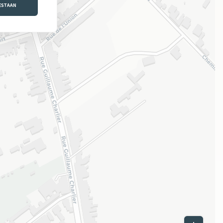
OESTAAN
Leaflet
|
©