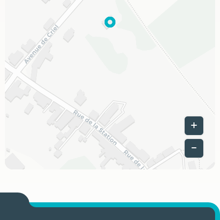
Leaflet
|