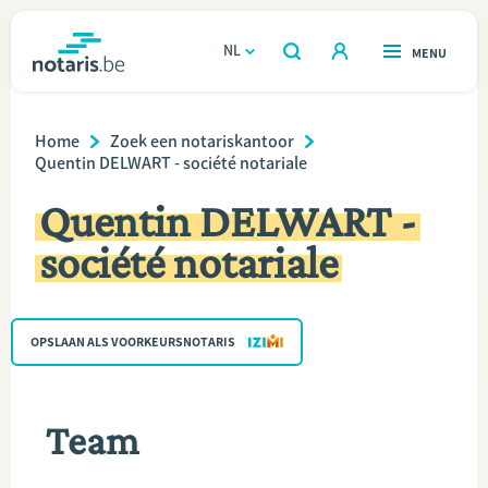
Overslaan
en
NL
OPEN
MENU
OPEN
ZOEKEN
naar
notaris.be
homepage
de
Breadcrumb
VIND EEN NOTARIS
Home
Zoek een notariskantoor
Wonen
inhoud
Quentin DELWART - société notariale
gaan
Relatie & samenleven
Quentin DELWART -
société notariale
Erven & schenken
Ondernemen
OPSLAAN ALS VOORKEURSNOTARIS
Over de notaris
Team
Rekenmodules