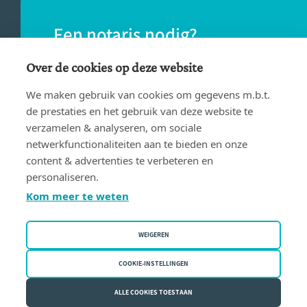
Een notaris nodig?
Vind eenvoudig een notaris bij jou in de
Over de cookies op deze website
buurt.
We maken gebruik van cookies om gegevens m.b.t.
de prestaties en het gebruik van deze website te
verzamelen & analyseren, om sociale
VIND EEN NOTARIS
netwerkfunctionaliteiten aan te bieden en onze
content & advertenties te verbeteren en
personaliseren.
Kom meer te weten
WEIGEREN
Gebruiksvoorwaarden
Privacy policy
COOKIE-INSTELLINGEN
Cookiebeleid
ALLE COOKIES TOESTAAN
Fednot vzw | Bergstraat 30/34 - 1000 Brussel | BE 0409.357.321