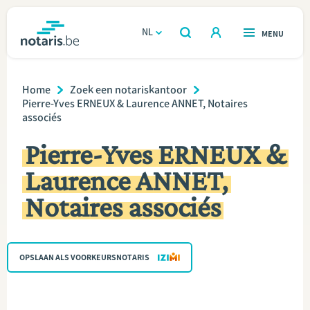
Overslaan
en
NL
OPEN
MENU
OPEN
ZOEKEN
naar
notaris.be
homepage
de
Breadcrumb
VIND EEN NOTARIS
Home
Zoek een notariskantoor
Wonen
inhoud
Pierre-Yves ERNEUX & Laurence ANNET, Notaires
associés
gaan
Relatie & samenleven
Pierre-Yves ERNEUX &
Erven & schenken
Laurence ANNET,
Notaires associés
Ondernemen
Over de notaris
OPSLAAN ALS VOORKEURSNOTARIS
Rekenmodules