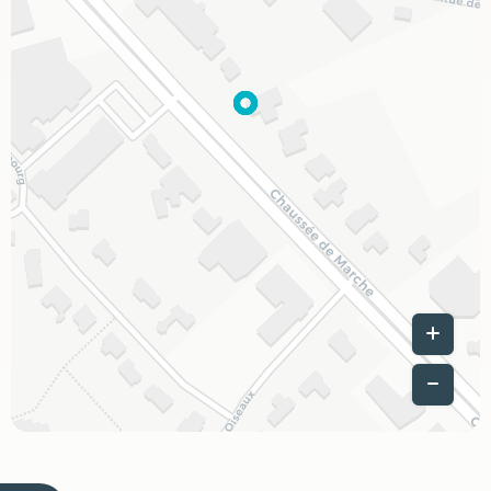
Leaflet
|