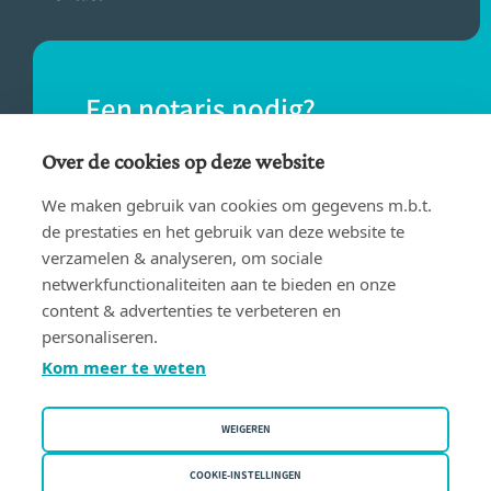
Een notaris nodig?
Vind eenvoudig een notaris bij jou in de
Over de cookies op deze website
buurt.
We maken gebruik van cookies om gegevens m.b.t.
de prestaties en het gebruik van deze website te
verzamelen & analyseren, om sociale
VIND EEN NOTARIS
netwerkfunctionaliteiten aan te bieden en onze
content & advertenties te verbeteren en
personaliseren.
Kom meer te weten
WEIGEREN
Gebruiksvoorwaarden
Privacy policy
COOKIE-INSTELLINGEN